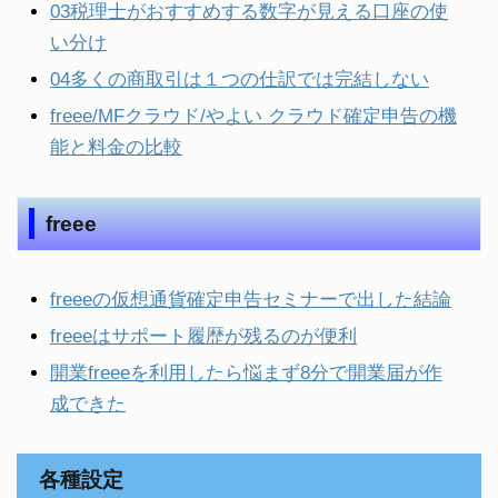
03税理士がおすすめする数字が見える口座の使
い分け
04多くの商取引は１つの仕訳では完結しない
freee/MFクラウド/やよい クラウド確定申告の機
能と料金の比較
freee
freeeの仮想通貨確定申告セミナーで出した結論
freeeはサポート履歴が残るのが便利
開業freeeを利用したら悩まず8分で開業届が作
成できた
各種設定