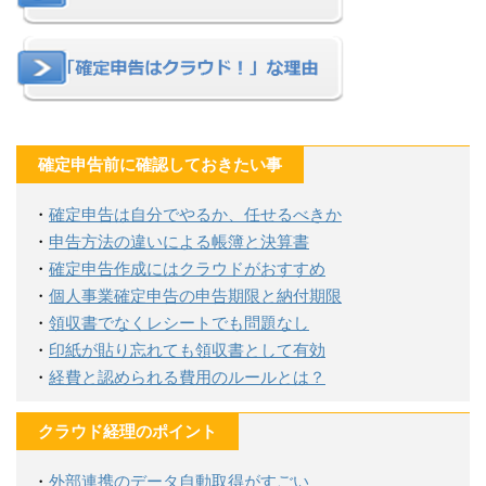
確定申告前に確認しておきたい事
・
確定申告は自分でやるか、任せるべきか
・
申告方法の違いによる帳簿と決算書
・
確定申告作成にはクラウドがおすすめ
・
個人事業確定申告の申告期限と納付期限
・
領収書でなくレシートでも問題なし
・
印紙が貼り忘れても領収書として有効
・
経費と認められる費用のルールとは？
クラウド経理のポイント
・
外部連携のデータ自動取得がすごい