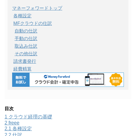
マネーフォワードトップ
各種設定
MFクラウドの仕訳
自動の仕訳
手動の仕訳
取込み仕訳
その他仕訳
請求書発行
経費精算
目次
1
クラウド経理の基礎
2
freee
2.1
各種設定
2.2
仕訳