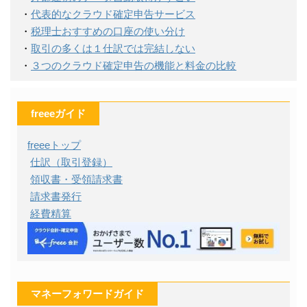
・
代表的なクラウド確定申告サービス
・
税理士おすすめの口座の使い分け
・
取引の多くは１仕訳では完結しない
・
３つのクラウド確定申告の機能と料金の比較
freeeガイド
freeeトップ
仕訳（取引登録）
領収書・受領請求書
請求書発行
経費精算
マネーフォワードガイド