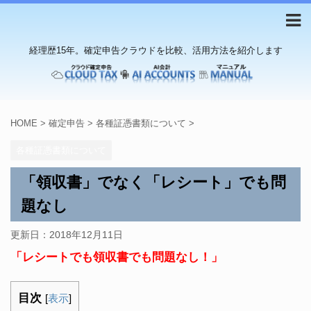
経理歴15年。確定申告クラウドを比較、活用方法を紹介します
HOME
>
確定申告
>
各種証憑書類について
>
各種証憑書類について
「領収書」でなく「レシート」でも問
題なし
更新日：
2018年12月11日
「レシートでも領収書でも問題なし！」
目次
[
表示
]