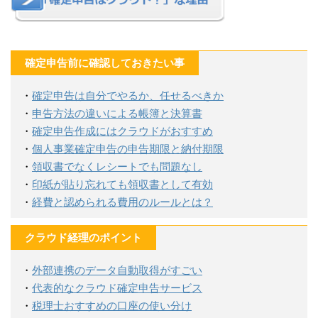
確定申告前に確認しておきたい事
・
確定申告は自分でやるか、任せるべきか
・
申告方法の違いによる帳簿と決算書
・
確定申告作成にはクラウドがおすすめ
・
個人事業確定申告の申告期限と納付期限
・
領収書でなくレシートでも問題なし
・
印紙が貼り忘れても領収書として有効
・
経費と認められる費用のルールとは？
クラウド経理のポイント
・
外部連携のデータ自動取得がすごい
・
代表的なクラウド確定申告サービス
・
税理士おすすめの口座の使い分け