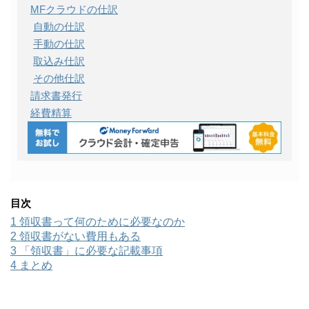
MFクラウドの仕訳
自動の仕訳
手動の仕訳
取込み仕訳
その他仕訳
請求書発行
経費精算
目次
1
領収書って何のために必要なのか
2
領収書がない費用もある
3
「領収書」に必要な記載事項
4
まとめ