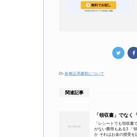
-
各種証憑書類について
関連記事
「領収書」でなく
「レシートでも領収書で
がない費用もある3 「
か それはお金の授受を証明