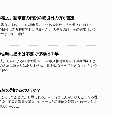
考程度。請求書の内訳の取引日の方が重要
を書きますね。 この請求書にこだわる会社（担当者？）はけっこ
の日付は参考程度でしか見ません。 大事なのは、その請求はいつ
かです。 物品 ...
申告時に提出は不要で保存は７年
 支払方法による帳簿管理ルールの例3 帳簿書類の保存期間4 まと
存の方法に決まりはありません。 順番にならべておきなさいという
存 ...
2枚の別けるのOKか？
ることってあるのかと思われるかもしれませんが、やりたくなる理
目次1 ①固定資産を購入でのケース2 ②接待交際費でのケース3 ま
ケース ...