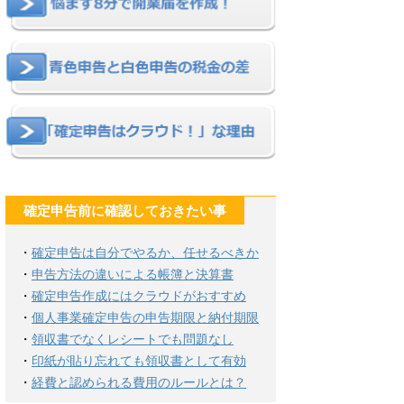
確定申告前に確認しておきたい事
・
確定申告は自分でやるか、任せるべきか
・
申告方法の違いによる帳簿と決算書
・
確定申告作成にはクラウドがおすすめ
・
個人事業確定申告の申告期限と納付期限
・
領収書でなくレシートでも問題なし
・
印紙が貼り忘れても領収書として有効
・
経費と認められる費用のルールとは？