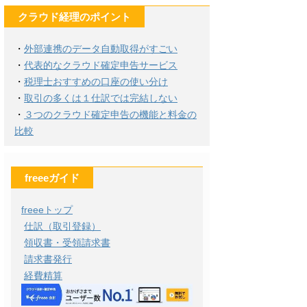
クラウド経理のポイント
・
外部連携のデータ自動取得がすごい
・
代表的なクラウド確定申告サービス
・
税理士おすすめの口座の使い分け
・
取引の多くは１仕訳では完結しない
・
３つのクラウド確定申告の機能と料金の
比較
freeeガイド
freeeトップ
仕訳（取引登録）
領収書・受領請求書
請求書発行
経費精算