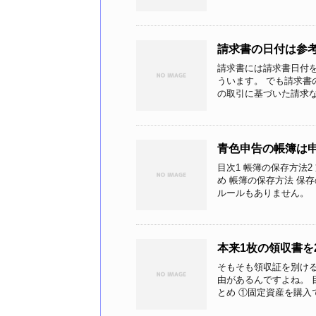
請求書の日付は参
請求書には請求書日付
ういます。 でも請求書
の取引に基づいた請求なの
青色申告の帳簿は
目次1 帳簿の保存方法2
め 帳簿の保存方法 保
ルールもありません。 「保
本来1枚の領収書を
そもそも領収証を別け
由があるんですよね。 
とめ ①固定資産を購入での