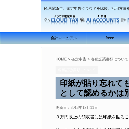
経理歴15年。確定申告クラウドを比較、活用方法
会計マニュアル
freee
HOME
>
確定申告
>
各種証憑書類について
各種証憑書類について
印紙が貼り忘れて
として認めるかは
更新日：
2018年12月11日
３万円以上の領収書には印紙を貼るこ