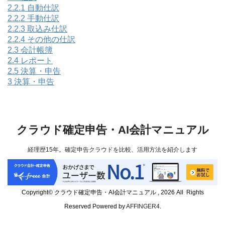
2.2.1
自動仕訳
2.2.2
手動仕訳
2.2.3
取込み仕訳
2.2.4
その他の仕訳
2.3
会計帳簿
2.4
レポート
2.5
決算・申告
3
決算・申告
クラウド確定申告・AI会計マニュアル
経理歴15年。確定申告クラウドを比較、活用方法を紹介します
Copyright© クラウド確定申告・AI会計マニュアル , 2026 All Rights
Reserved Powered by
AFFINGER4
.