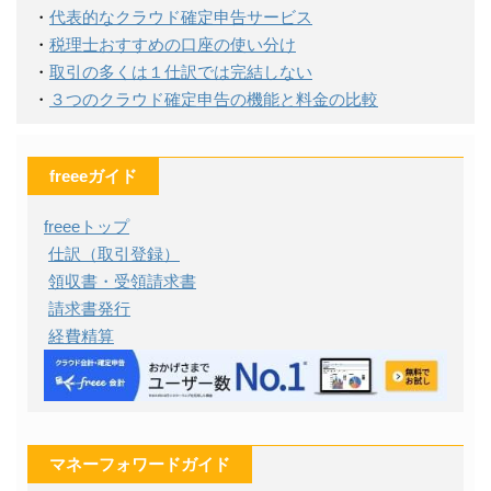
・
代表的なクラウド確定申告サービス
・
税理士おすすめの口座の使い分け
・
取引の多くは１仕訳では完結しない
・
３つのクラウド確定申告の機能と料金の比較
freeeガイド
freeeトップ
仕訳（取引登録）
領収書・受領請求書
請求書発行
経費精算
マネーフォワードガイド