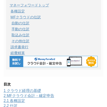
マネーフォワードトップ
各種設定
MFクラウドの仕訳
自動の仕訳
手動の仕訳
取込み仕訳
その他仕訳
請求書発行
経費精算
目次
1
クラウド経理の基礎
2
MFクラウド会計・確定申告
2.1
各種設定
2.2
仕訳