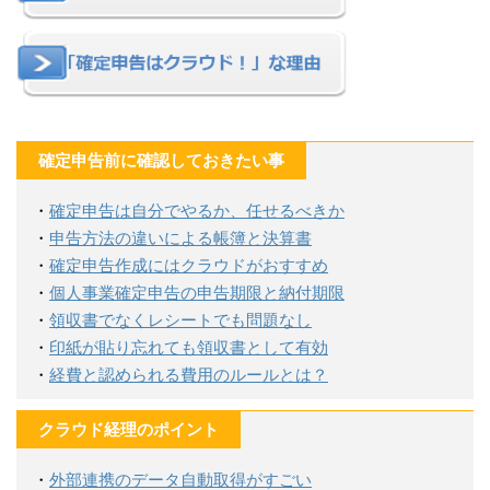
確定申告前に確認しておきたい事
・
確定申告は自分でやるか、任せるべきか
・
申告方法の違いによる帳簿と決算書
・
確定申告作成にはクラウドがおすすめ
・
個人事業確定申告の申告期限と納付期限
・
領収書でなくレシートでも問題なし
・
印紙が貼り忘れても領収書として有効
・
経費と認められる費用のルールとは？
クラウド経理のポイント
・
外部連携のデータ自動取得がすごい