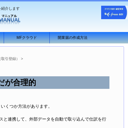
を紹介します
MFクラウド
開業届の作成方法
（取引登録）
>
殊だが合理的
に、いくつか方法があります。
ビスと連携して、外部データを自動で取り込んで仕訳を行