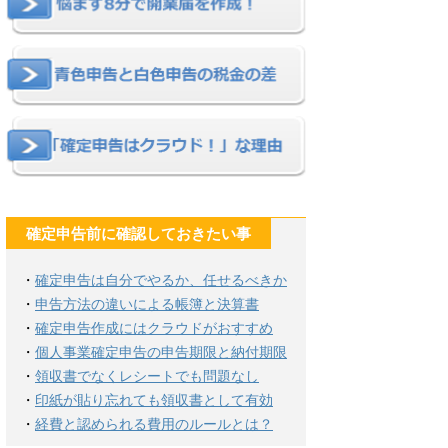
確定申告前に確認しておきたい事
・
確定申告は自分でやるか、任せるべきか
・
申告方法の違いによる帳簿と決算書
・
確定申告作成にはクラウドがおすすめ
・
個人事業確定申告の申告期限と納付期限
・
領収書でなくレシートでも問題なし
・
印紙が貼り忘れても領収書として有効
・
経費と認められる費用のルールとは？