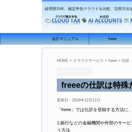
経理歴15年。確定申告クラウドを比較、活用方法
会計マニュアル
freee
HOME
>
クラウドサービス
>
freee
>
仕訳
仕訳（取引登録）
freeeの仕訳は特
更新日：
2018年12月11日
「freee」では仕訳を登録する方法
1.銀行などの金融機関や外部のサー
う方法