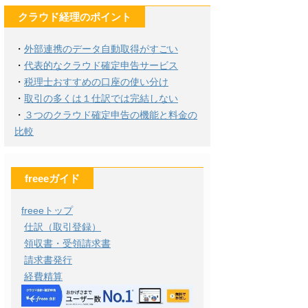
クラウド経理のポイント
・
外部連携のデータ自動取得がすごい
・
代表的なクラウド確定申告サービス
・
税理士おすすめの口座の使い分け
・
取引の多くは１仕訳では完結しない
・
３つのクラウド確定申告の機能と料金の
比較
freeeガイド
freeeトップ
仕訳（取引登録）
領収書・受領請求書
請求書発行
経費精算