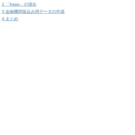
2
「freee」の場合
3
金融機関振込み用データの作成
4
まとめ