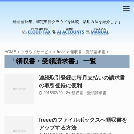
経理歴15年。確定申告クラウドを比較、活用方法を紹介します
HOME
>
クラウドサービス
>
freee
>
領収書・受領請求書
>
「領収書・受領請求書」 一覧
連続取引登録は毎月支払いの請求書
の取引登録に便利
2018/02/20
-
領収書・受領請求書
freeeのファイルボックスへ領収書を
アップする方法