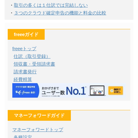
・
取引の多くは１仕訳では完結しない
・
３つのクラウド確定申告の機能と料金の比較
freeeガイド
freeeトップ
仕訳（取引登録）
領収書・受領請求書
請求書発行
経費精算
マネーフォワードガイド
マネーフォワードトップ
各種設定