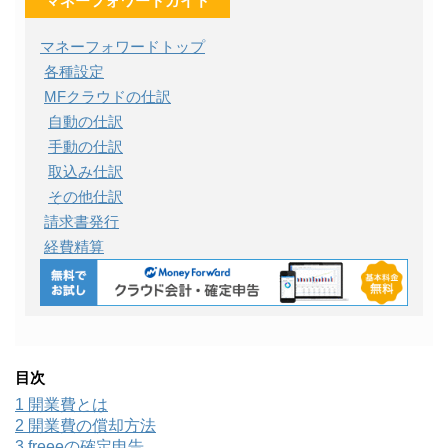
マネーフォワードガイド
マネーフォワードトップ
各種設定
MFクラウドの仕訳
自動の仕訳
手動の仕訳
取込み仕訳
その他仕訳
請求書発行
経費精算
目次
1
開業費とは
2
開業費の償却方法
3
freeeの確定申告