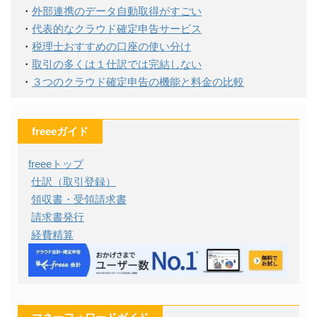
・
外部連携のデータ自動取得がすごい
・
代表的なクラウド確定申告サービス
・
税理士おすすめの口座の使い分け
・
取引の多くは１仕訳では完結しない
・
３つのクラウド確定申告の機能と料金の比較
freeeガイド
freeeトップ
仕訳（取引登録）
領収書・受領請求書
請求書発行
経費精算