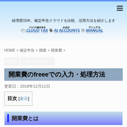
経理歴15年。確定申告クラウドを比較、活用方法を紹介します
HOME
>
確定申告
>
開業
>
開業費
>
開業費
仕訳（取引登録）
開業費のfreeeでの入力・処理方法
更新日：
2018年12月11日
目次
[
表示
]
開業費とは