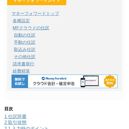
マネーフォワードガイド
マネーフォワードトップ
各種設定
MFクラウドの仕訳
自動の仕訳
手動の仕訳
取込み仕訳
その他仕訳
請求書発行
経費精算
目次
1
仕訳辞書
2
取引状態
2.1
入力時のポイント