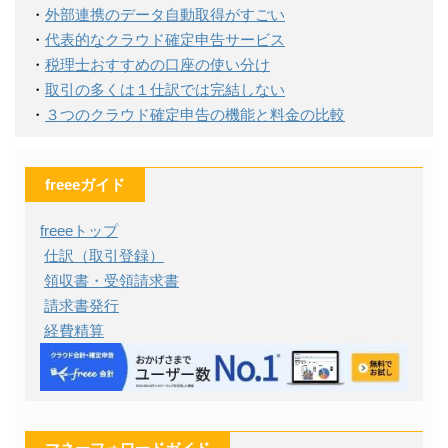
・
外部連携のデータ自動取得がすごい
・
代表的なクラウド確定申告サービス
・
税理士おすすめの口座の使い分け
・
取引の多くは１仕訳では完結しない
・
３つのクラウド確定申告の機能と料金の比較
freeeガイド
freeeトップ
仕訳（取引登録）
領収書・受領請求書
請求書発行
経費精算