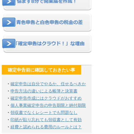
確定申告前に確認しておきたい事
・
確定申告は自分でやるか、任せるべきか
・
申告方法の違いによる帳簿と決算書
・
確定申告作成にはクラウドがおすすめ
・
個人事業確定申告の申告期限と納付期限
・
領収書でなくレシートでも問題なし
・
印紙が貼り忘れても領収書として有効
・
経費と認められる費用のルールとは？