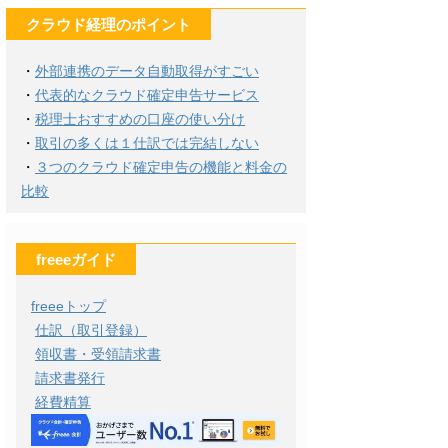
クラウド経理のポイント
・
外部連携のデータ自動取得がすごい
・
代表的なクラウド確定申告サービス
・
税理士おすすめの口座の使い分け
・
取引の多くは１仕訳では完結しない
・
３つのクラウド確定申告の機能と料金の
比較
freeeガイド
freeeトップ
仕訳（取引登録）
領収書・受領請求書
請求書発行
経費精算