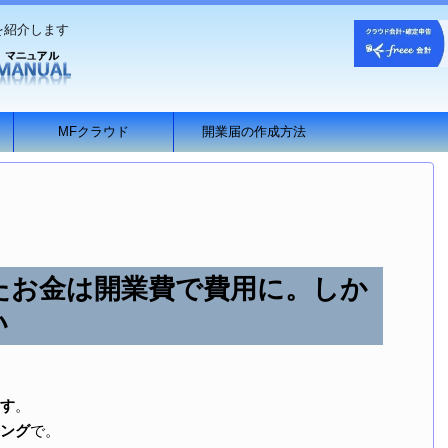
を紹介します
MFクラウド
開業届の作成方法
たお金は開業費で費用に。しか
い
す
。
ング
で。