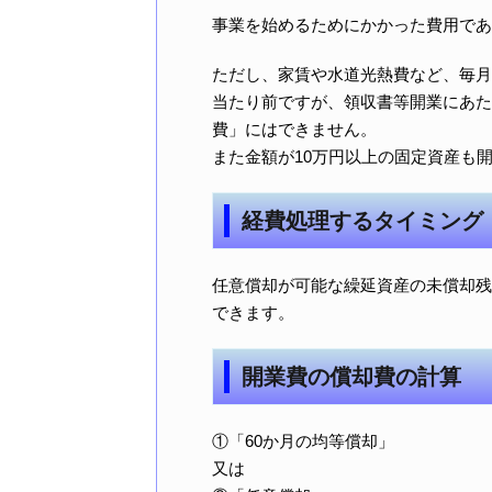
事業を始めるためにかかった費用であ
ただし、家賃や水道光熱費など、毎月
当たり前ですが、領収書等開業にあた
費」にはできません。
また金額が10万円以上の固定資産も
経費処理するタイミング
任意償却が可能な繰延資産の未償却残
できます。
開業費の償却費の計算
①「60か月の均等償却」
又は