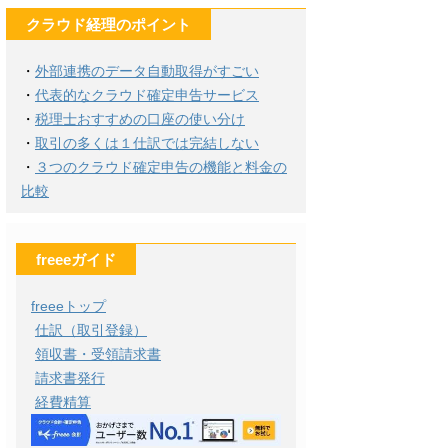
クラウド経理のポイント
・
外部連携のデータ自動取得がすごい
・
代表的なクラウド確定申告サービス
・
税理士おすすめの口座の使い分け
・
取引の多くは１仕訳では完結しない
・
３つのクラウド確定申告の機能と料金の
比較
freeeガイド
freeeトップ
仕訳（取引登録）
領収書・受領請求書
請求書発行
経費精算