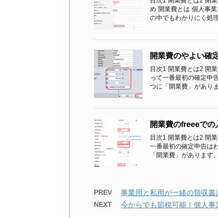
目次1 開業費とは2 開
め 開業費とは 個人事
の中でもわかりにく処理の 
開業費のやよい確
目次1 開業費とは2 開
って一番最初の確定申
つに「開業費」があります。
開業費のfreeeで
目次1 開業費とは2 開
一番最初の確定申告は
「開業費」があります。 開
PREV
事業用と私用が一緒の領収書
NEXT
今からでも節税可能！個人事