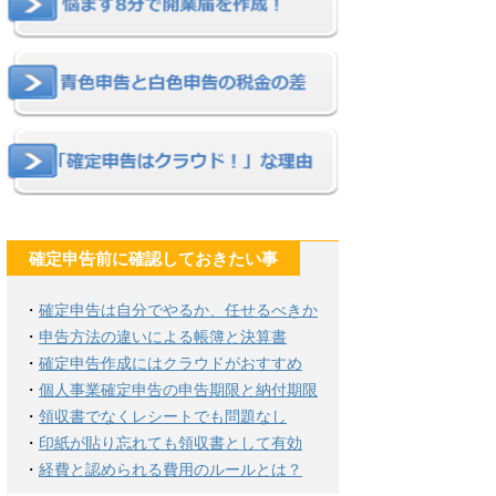
確定申告前に確認しておきたい事
・
確定申告は自分でやるか、任せるべきか
・
申告方法の違いによる帳簿と決算書
・
確定申告作成にはクラウドがおすすめ
・
個人事業確定申告の申告期限と納付期限
・
領収書でなくレシートでも問題なし
・
印紙が貼り忘れても領収書として有効
・
経費と認められる費用のルールとは？