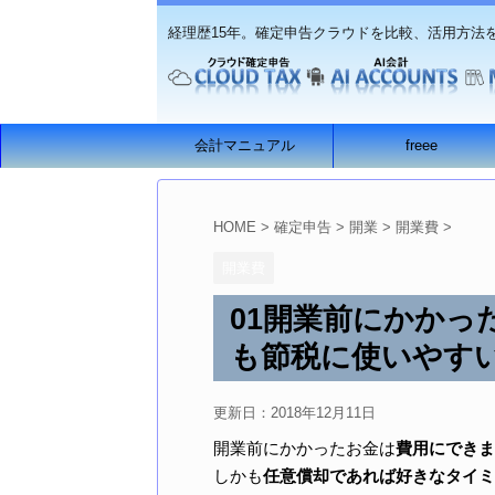
経理歴15年。確定申告クラウドを比較、活用方法
会計マニュアル
freee
HOME
>
確定申告
>
開業
>
開業費
>
開業費
01開業前にかかっ
も節税に使いやす
更新日：
2018年12月11日
開業前にかかったお金は
費用にできま
しかも
任意償却であれば好きなタイミ