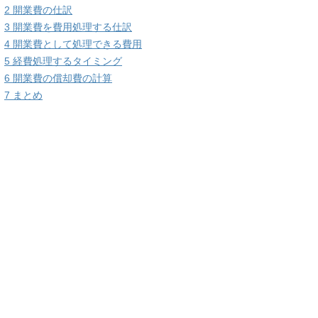
2
開業費の仕訳
3
開業費を費用処理する仕訳
4
開業費として処理できる費用
5
経費処理するタイミング
6
開業費の償却費の計算
7
まとめ