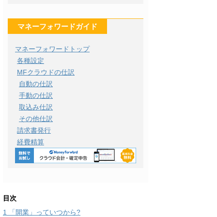
マネーフォワードガイド
マネーフォワードトップ
各種設定
MFクラウドの仕訳
自動の仕訳
手動の仕訳
取込み仕訳
その他仕訳
請求書発行
経費精算
目次
1
「開業」っていつから?