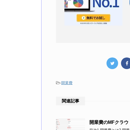
-
開業費
関連記事
開業費のMFクラウ