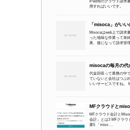
iPad用のクラウド請求
用すればいいです。
「misoca」が
Misocaはweb上で
った地味な作業って単純
果、後になって請求管理で
misocaの毎月
代金回収って業務の中
ていないと会社はつぶれ
いいサービスですね。 Mis
MFクラウドとmi
MFクラウド会計とMiso
会計」とは3 MFクラ
業5 「miso ...