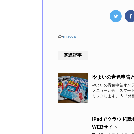
-
misoca
関連記事
やよいの青色申告とm
やよいの青色申告オンライ
メニューから「スマート
リックします。 3.「外部サ
iPadでクラウド
WEBサイト