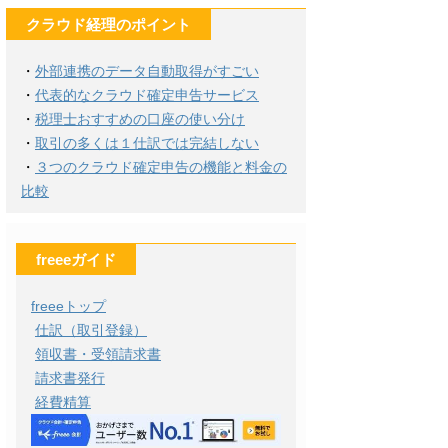
クラウド経理のポイント
・
外部連携のデータ自動取得がすごい
・
代表的なクラウド確定申告サービス
・
税理士おすすめの口座の使い分け
・
取引の多くは１仕訳では完結しない
・
３つのクラウド確定申告の機能と料金の
比較
freeeガイド
freeeトップ
仕訳（取引登録）
領収書・受領請求書
請求書発行
経費精算