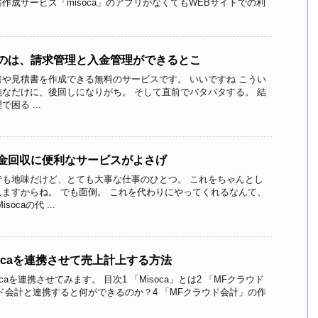
書作成サービス「misoca」のアプリがなくてもWEBサイトでの利
いいのは、請求管理と入金管理ができるとこ
請求書や見積書を作成できる無料のサービスです。 いいですね こうい
なだけに、後回しになりがち。 そして直前でバタバタする。 結
困る ...
の代金回収に便利なサービスがよさげ
でも地味だけど、とても大事な仕事のひとつ。 これをちゃんとし
ますからね。 でも面倒。 これを代わりにやってくれるなんて、
ocaの代 ...
socaを連携させて売上計上する方法
caを連携させてみます。 目次1 「Misoca」とは2 「MFクラウド
ウド会計と連携すると何ができるのか？4 「MFクラウド会計」の作