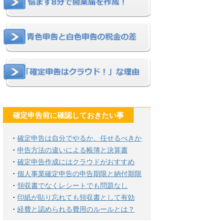
確定申告前に確認しておきたい事
・
確定申告は自分でやるか、任せるべきか
・
申告方法の違いによる帳簿と決算書
・
確定申告作成にはクラウドがおすすめ
・
個人事業確定申告の申告期限と納付期限
・
領収書でなくレシートでも問題なし
・
印紙が貼り忘れても領収書として有効
・
経費と認められる費用のルールとは？