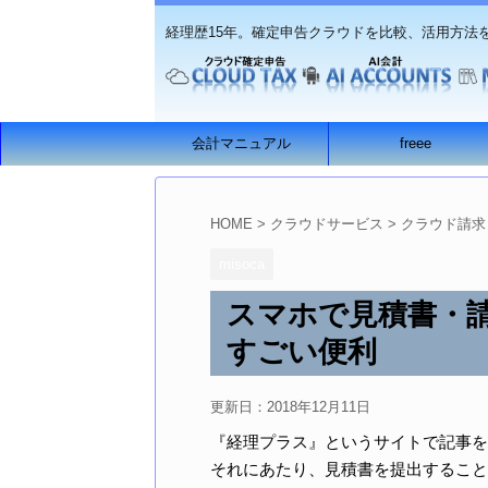
経理歴15年。確定申告クラウドを比較、活用方法
会計マニュアル
freee
HOME
>
クラウドサービス
>
クラウド請求
misoca
スマホで見積書・請
すごい便利
更新日：
2018年12月11日
『経理プラス』というサイトで記事を
それにあたり、見積書を提出すること