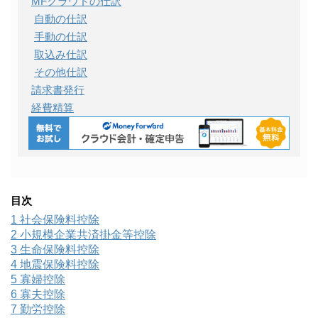
MFクラウドの仕訳
自動の仕訳
手動の仕訳
取込み仕訳
その他仕訳
請求書発行
経費精算
目次
1
社会保険料控除
2
小規模企業共済掛金等控除
3
生命保険料控除
4
地震保険料控除
5
寡婦控除
6
寡夫控除
7
勤労控除