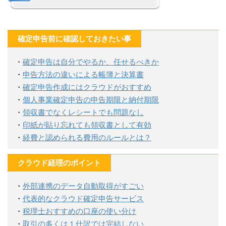
確定申告前に確認しておきたい事
・
確定申告は自分でやるか、任せるべきか
・
申告方法の違いによる帳簿と決算書
・
確定申告作成にはクラウドがおすすめ
・
個人事業確定申告の申告期限と納付期限
・
領収書でなくレシートでも問題なし
・
印紙が貼り忘れても領収書として有効
・
経費と認められる費用のルールとは？
クラウド経理のポイント
・
外部連携のデータ自動取得がすごい
・
代表的なクラウド確定申告サービス
・
税理士おすすめの口座の使い分け
・
取引の多くは１仕訳では完結しない