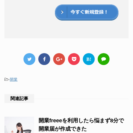
B!
-
開業
関連記事
開業freeeを利用したら悩まず8分で
開業届が作成できた