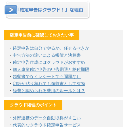
確定申告前に確認しておきたい事
・
確定申告は自分でやるか、任せるべきか
・
申告方法の違いによる帳簿と決算書
・
確定申告作成にはクラウドがおすすめ
・
個人事業確定申告の申告期限と納付期限
・
領収書でなくレシートでも問題なし
・
印紙が貼り忘れても領収書として有効
・
経費と認められる費用のルールとは？
クラウド経理のポイント
・
外部連携のデータ自動取得がすごい
・
代表的なクラウド確定申告サービス