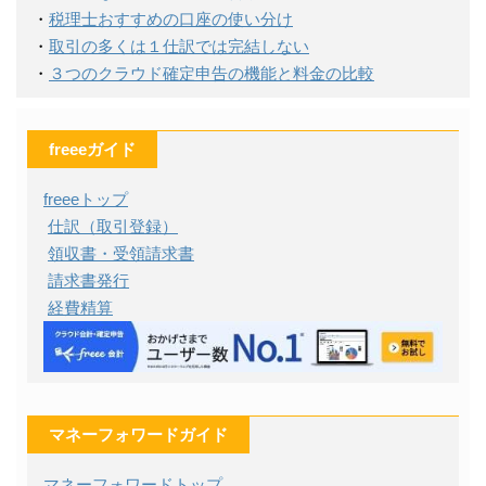
・
税理士おすすめの口座の使い分け
・
取引の多くは１仕訳では完結しない
・
３つのクラウド確定申告の機能と料金の比較
freeeガイド
freeeトップ
仕訳（取引登録）
領収書・受領請求書
請求書発行
経費精算
マネーフォワードガイド
マネーフォワードトップ