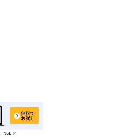
FFINGER4
.