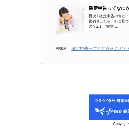
確定申告ってなに
目次1 確定申告の何が「
複雑さ1.3 ルールに基
の？2.1 （書類 ...
PREV
確定申告ってなにがめんどう
Copyrig