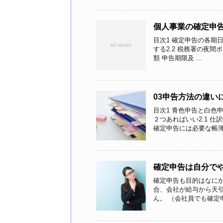
個人事業の確定申
目次1 確定申告の各期日
する2.2 税務署の夜間ポ
類 申告期限及 ...
03申告方法の違い
目次1 青色申告と白色
２つあればいい2.1 仕
確定申告には必要な帳簿が 
確定申告は自分で
確定申告も目的はなにか
合、会社が給与から天
ん。 （会社員でも確定申