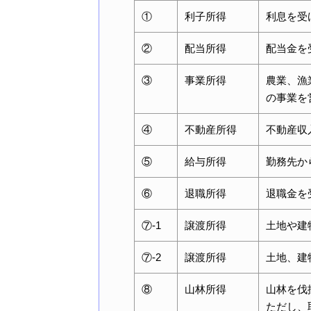
①
利子所得
利息を受
②
配当所得
配当金を
③
事業所得
農業、漁
の事業を
④
不動産所得
不動産収
⑤
給与所得
勤務先か
⑥
退職所得
退職金を
⑦-1
譲渡所得
土地や建
⑦-2
譲渡所得
土地、建
⑧
山林所得
山林を伐
ただし、