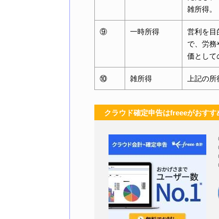
雑所得。
⑨
一時所得
営利を目
で、労務
価として
⑩
雑所得
上記の所
クラウド確定申告はfreeeがおすす