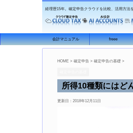
経理歴15年。確定申告クラウドを比較、活用方法
会計マニュアル
freee
HOME
>
確定申告
>
確定申告の基礎
>
確定申告の基礎
所得10種類にはど
更新日：
2018年12月11日