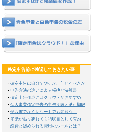
確定申告前に確認しておきたい事
・
確定申告は自分でやるか、任せるべきか
・
申告方法の違いによる帳簿と決算書
・
確定申告作成にはクラウドがおすすめ
・
個人事業確定申告の申告期限と納付期限
・
領収書でなくレシートでも問題なし
・
印紙が貼り忘れても領収書として有効
・
経費と認められる費用のルールとは？