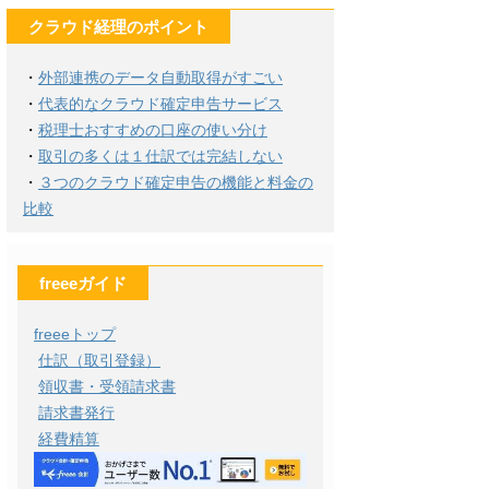
クラウド経理のポイント
・
外部連携のデータ自動取得がすごい
・
代表的なクラウド確定申告サービス
・
税理士おすすめの口座の使い分け
・
取引の多くは１仕訳では完結しない
・
３つのクラウド確定申告の機能と料金の
比較
freeeガイド
freeeトップ
仕訳（取引登録）
領収書・受領請求書
請求書発行
経費精算